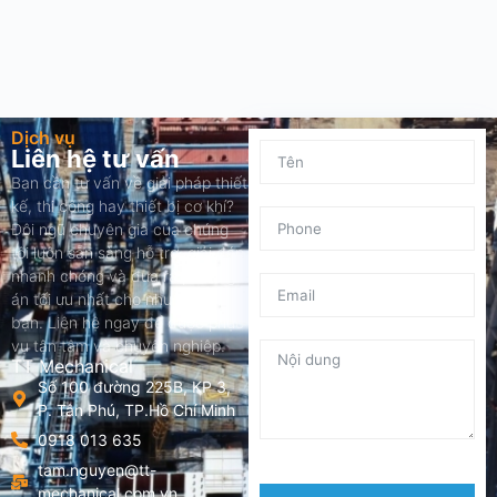
Dịch vụ
Liên hệ tư vấn
Bạn cần tư vấn về giải pháp thiết
kế, thi công hay thiết bị cơ khí?
Đội ngũ chuyên gia của chúng
tôi luôn sẵn sàng hỗ trợ, giải đáp
nhanh chóng và đưa ra phương
án tối ưu nhất cho nhu cầu của
bạn. Liên hệ ngay để được phục
vụ tận tâm và chuyên nghiệp.
TT Mechanical
Số 100 đường 225B, KP 3,
P. Tân Phú, TP.Hồ Chí Minh
0918 013 635
tam.nguyen@tt-
mechanical.com.vn