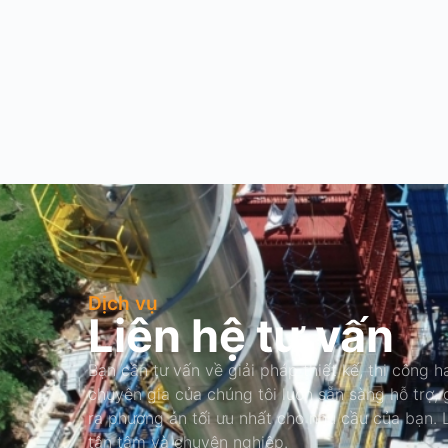
Dịch vụ
Liên hệ tư vấn
Bạn cần tư vấn về giải pháp thiết kế, thi công ha
chuyên gia của chúng tôi luôn sẵn sàng hỗ trợ,
ra phương án tối ưu nhất cho nhu cầu của bạn.
tận tâm và chuyên nghiệp.