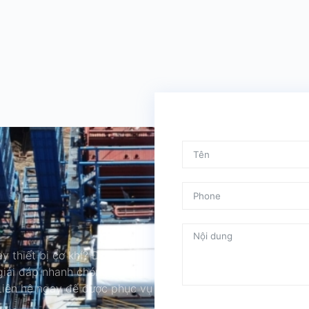
y thiết bị cơ khí? Đội ngũ
 giải đáp nhanh chóng và đưa
 Liên hệ ngay để được phục vụ