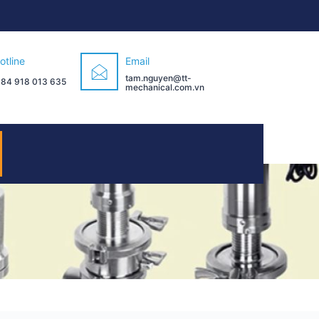
otline
Email
tam.nguyen@tt-
 84 918 013 635
mechanical.com.vn