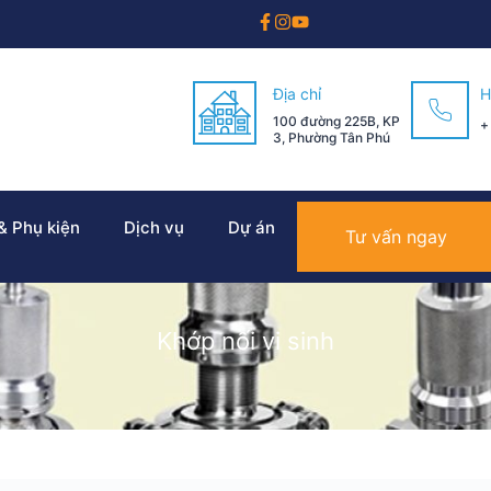
Địa chỉ
H
100 đường 225B, KP
+
3, Phường Tân Phú
 & Phụ kiện
Dịch vụ
Dự án
Tư vấn ngay
Khớp nối vi sinh