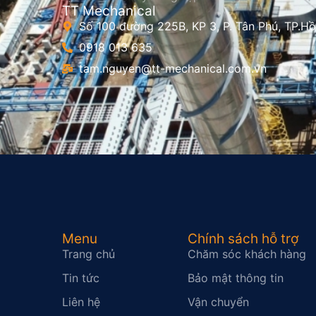
TT Mechanical
Số 100 đường 225B, KP 3, P. Tân Phú, TP.Hồ
0918 013 635
tam.nguyen@tt-mechanical.com.vn
Menu
Chính sách hỗ trợ
Trang chủ
Chăm sóc khách hàng
Tin tức
Bảo mật thông tin
Liên hệ
Vận chuyển