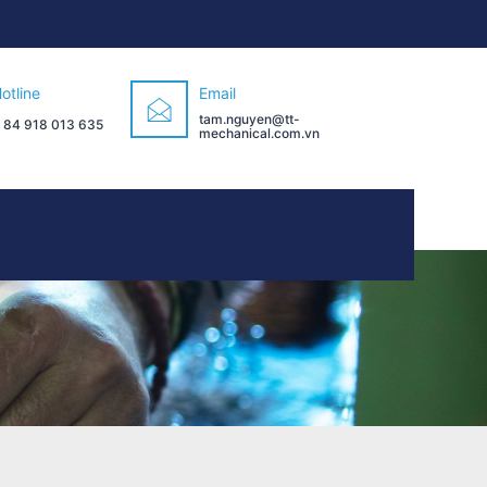
otline
Email
tam.nguyen@tt-
 84 918 013 635
mechanical.com.vn