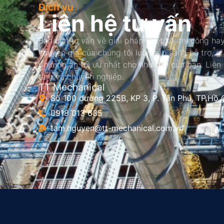
Dịch vụ
Liên hệ tư vấn
Bạn cần tư vấn về giải pháp thiết kế, thi công hay
chuyên gia của chúng tôi luôn sẵn sàng hỗ trợ, g
phương án tối ưu nhất cho nhu cầu của bạn. Liên
tâm và chuyên nghiệp.
TT Mechanical
Số 100 đường 225B, KP 3, P. Tân Phú, TP.Hồ 
0918 013 635
tam.nguyen@tt-mechanical.com.vn