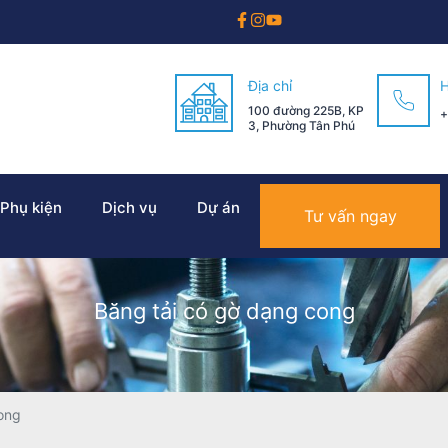
Địa chỉ
H
100 đường 225B, KP
+
3, Phường Tân Phú
 Phụ kiện
Dịch vụ
Dự án
Tư vấn ngay
Băng tải có gờ dạng cong
ong