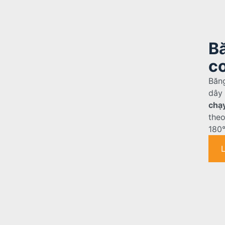
Bă
c
Băng
dây
chạ
the
180°