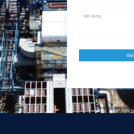
 thiết bị cơ khí? Đội ngũ
iải đáp nhanh chóng và đưa ra
 hệ ngay để được phục vụ tận
Gửi
Chí Minh