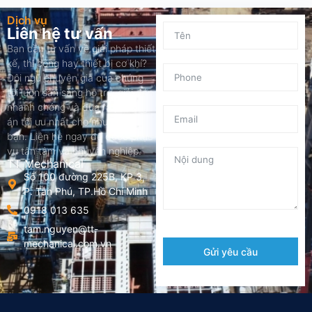
Dịch vụ
Liên hệ tư vấn
Bạn cần tư vấn về giải pháp thiết
kế, thi công hay thiết bị cơ khí?
Đội ngũ chuyên gia của chúng
tôi luôn sẵn sàng hỗ trợ, giải đáp
nhanh chóng và đưa ra phương
án tối ưu nhất cho nhu cầu của
bạn. Liên hệ ngay để được phục
vụ tận tâm và chuyên nghiệp.
TT Mechanical
Số 100 đường 225B, KP 3,
P. Tân Phú, TP.Hồ Chí Minh
0918 013 635
tam.nguyen@tt-
mechanical.com.vn
Gửi yêu cầu