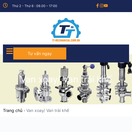
Thứ 2 - Thứ 6 : 09.00 – 17:00
Tư vấn ngay
Van xoay/ Van trái khế
Trang chủ
›
Van xoay/ Van trái khế