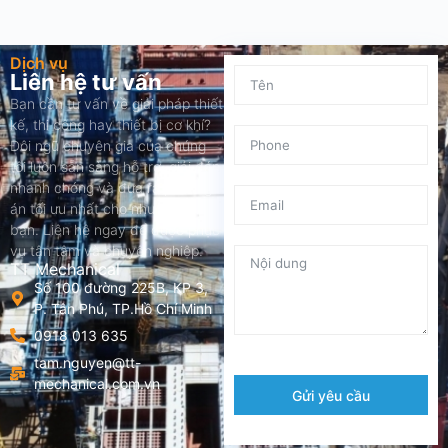
Dịch vụ
Liên hệ tư vấn
Bạn cần tư vấn về giải pháp thiết
kế, thi công hay thiết bị cơ khí?
Đội ngũ chuyên gia của chúng
tôi luôn sẵn sàng hỗ trợ, giải đáp
nhanh chóng và đưa ra phương
án tối ưu nhất cho nhu cầu của
bạn. Liên hệ ngay để được phục
vụ tận tâm và chuyên nghiệp.
TT Mechanical
Số 100 đường 225B, KP 3,
P. Tân Phú, TP.Hồ Chí Minh
0918 013 635
tam.nguyen@tt-
mechanical.com.vn
Gửi yêu cầu