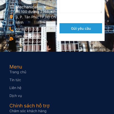
nghiệp.
TT Mechanical
Số 100 đường 225B, KP
3, P. Tân Phú, TP.Hồ Chí
Minh
Gửi yêu cầu
0918 013 635
tam.nguyen@tt-
mechanical.com.vn
Menu
Trang chủ
Tin tức
Liên hệ
Dịch vụ
Chính sách hỗ trợ
Chăm sóc khách hàng