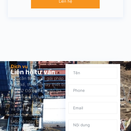
Liên hệ
Dịch vụ
Liên hệ tư vấn
Bạn cần tư vấn về giải pháp
thiết kế, thi công hay thiết bị
cơ khí? Đội ngũ chuyên gia
của chúng tôi luôn sẵn sàng
hỗ trợ, giải đáp nhanh chóng
và đưa ra phương án tối ưu
nhất cho nhu cầu của bạn.
Liên hệ ngay để được phục
vụ tận tâm và chuyên