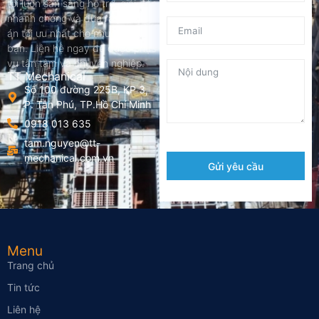
tôi luôn sẵn sàng hỗ trợ, giải đáp
nhanh chóng và đưa ra phương
án tối ưu nhất cho nhu cầu của
bạn. Liên hệ ngay để được phục
vụ tận tâm và chuyên nghiệp.
TT Mechanical
Số 100 đường 225B, KP 3,
P. Tân Phú, TP.Hồ Chí Minh
0918 013 635
tam.nguyen@tt-
mechanical.com.vn
Gửi yêu cầu
Menu
Trang chủ
Tin tức
Liên hệ