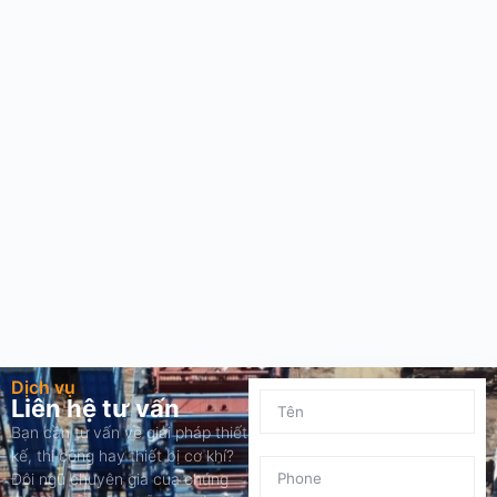
Dịch vụ
Liên hệ tư vấn
Bạn cần tư vấn về giải pháp thiết
kế, thi công hay thiết bị cơ khí?
Đội ngũ chuyên gia của chúng