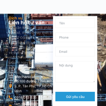
Dịch vụ
Liên hệ tư vấn
Bạn cần tư vấn về giải pháp
thiết kế, thi công hay thiết bị
cơ khí? Đội ngũ chuyên gia
của chúng tôi luôn sẵn sàng
hỗ trợ, giải đáp nhanh chóng
và đưa ra phương án tối ưu
nhất cho nhu cầu của bạn.
Liên hệ ngay để được phục
vụ tận tâm và chuyên
nghiệp.
TT Mechanical
Số 100 đường 225B, KP
3, P. Tân Phú, TP.Hồ Chí
Minh
Gửi yêu cầu
0918 013 635
tam.nguyen@tt-