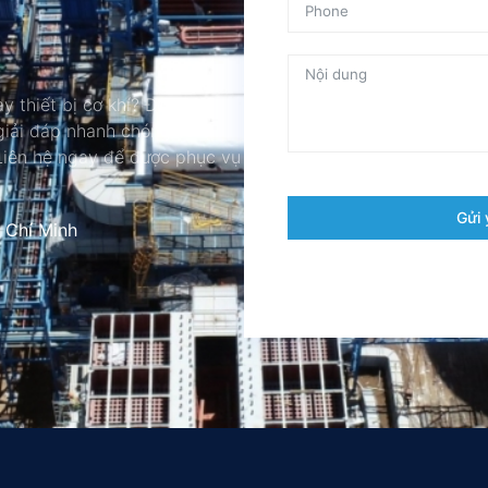
y thiết bị cơ khí? Đội ngũ
 giải đáp nhanh chóng và đưa
 Liên hệ ngay để được phục vụ
Gửi 
 Chí Minh