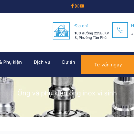
Địa chỉ
H
100 đường 225B, KP
+
3, Phường Tân Phú
 & Phụ kiện
Dịch vụ
Dự án
Tư vấn ngay
Ống và phụ kiện ống inox vi sinh