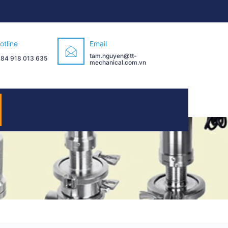
otline
Email
tam.nguyen@tt-
 84 918 013 635
mechanical.com.vn