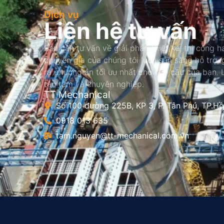
Dịch vụ
Liên hệ tư vấn
Bạn cần tư vấn về giải pháp thiết kế, thi công ha
chuyên gia của chúng tôi luôn sẵn sàng hỗ trợ,
ra phương án tối ưu nhất cho nhu cầu của bạn.
tận tâm và chuyên nghiệp.
TT Mechanical
Số 100 đường 225B, KP 3, P. Tân Phú, TP.Hồ
0918 013 635
tam.nguyen@tt-mechanical.com.vn