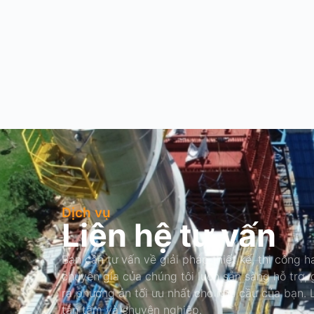
Dịch vụ
Liên hệ tư vấn
Bạn cần tư vấn về giải pháp thiết kế, thi công ha
chuyên gia của chúng tôi luôn sẵn sàng hỗ trợ,
ra phương án tối ưu nhất cho nhu cầu của bạn.
tận tâm và chuyên nghiệp.