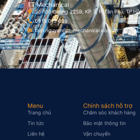
TT Mechanical
Số 100 đường 225B, KP 3, P. Tân Phú, TP.Hồ
0918 013 635
tam.nguyen@tt-mechanical.com.vn
Menu
Chính sách hỗ trợ
Trang chủ
Chăm sóc khách hàng
Tin tức
Bảo mật thông tin
Liên hệ
Vận chuyển