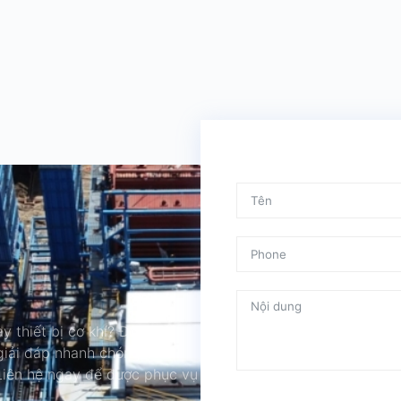
y thiết bị cơ khí? Đội ngũ
 giải đáp nhanh chóng và đưa
 Liên hệ ngay để được phục vụ