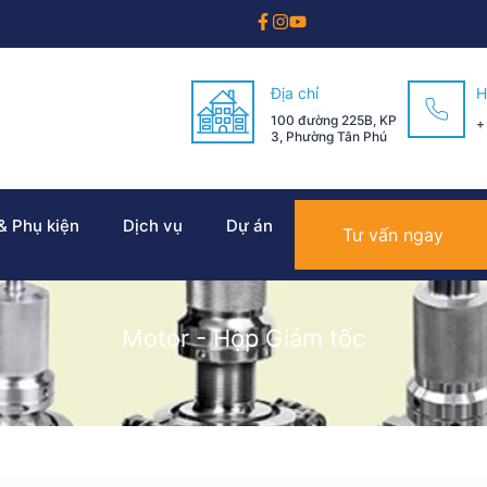
Địa chỉ
H
100 đường 225B, KP
+
3, Phường Tân Phú
 & Phụ kiện
Dịch vụ
Dự án
Tư vấn ngay
Motor - Hộp Giảm tốc