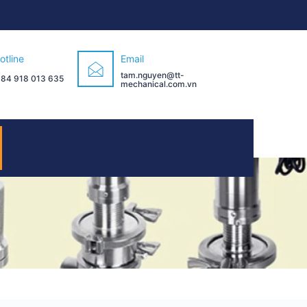
otline
Email
tam.nguyen@tt-
 84 918 013 635
mechanical.com.vn