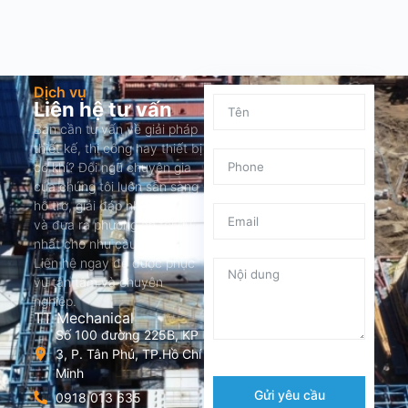
Dịch vụ
Liên hệ tư vấn
Bạn cần tư vấn về giải pháp
thiết kế, thi công hay thiết bị
cơ khí? Đội ngũ chuyên gia
của chúng tôi luôn sẵn sàng
hỗ trợ, giải đáp nhanh chóng
và đưa ra phương án tối ưu
nhất cho nhu cầu của bạn.
Liên hệ ngay để được phục
vụ tận tâm và chuyên
nghiệp.
TT Mechanical
Số 100 đường 225B, KP
3, P. Tân Phú, TP.Hồ Chí
Minh
Gửi yêu cầu
0918 013 635