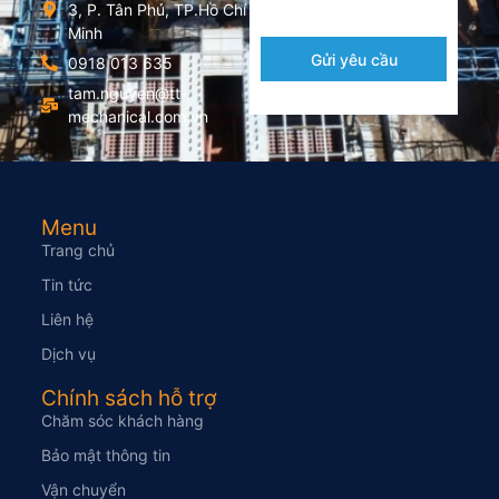
3, P. Tân Phú, TP.Hồ Chí
Minh
Gửi yêu cầu
0918 013 635
tam.nguyen@tt-
mechanical.com.vn
Menu
Trang chủ
Tin tức
Liên hệ
Dịch vụ
Chính sách hỗ trợ
Chăm sóc khách hàng
Bảo mật thông tin
Vận chuyển