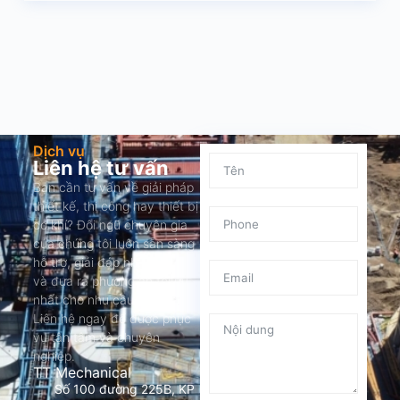
Dịch vụ
Liên hệ tư vấn
Bạn cần tư vấn về giải pháp
thiết kế, thi công hay thiết bị
cơ khí? Đội ngũ chuyên gia
của chúng tôi luôn sẵn sàng
hỗ trợ, giải đáp nhanh chóng
và đưa ra phương án tối ưu
nhất cho nhu cầu của bạn.
Liên hệ ngay để được phục
vụ tận tâm và chuyên
nghiệp.
TT Mechanical
Số 100 đường 225B, KP