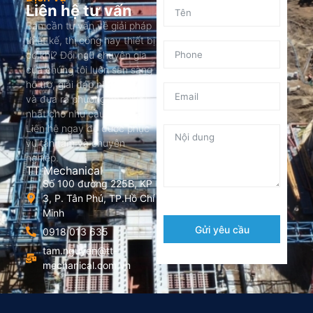
Liên hệ tư vấn
Bạn cần tư vấn về giải pháp
thiết kế, thi công hay thiết bị
cơ khí? Đội ngũ chuyên gia
của chúng tôi luôn sẵn sàng
hỗ trợ, giải đáp nhanh chóng
và đưa ra phương án tối ưu
nhất cho nhu cầu của bạn.
Liên hệ ngay để được phục
vụ tận tâm và chuyên
nghiệp.
TT Mechanical
Số 100 đường 225B, KP
3, P. Tân Phú, TP.Hồ Chí
Minh
Gửi yêu cầu
0918 013 635
tam.nguyen@tt-
mechanical.com.vn