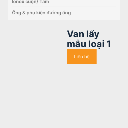
Ionox cuộn/ Tấm
Ống & phụ kiện đường ống
Van lấy
mẫu loại 1
Liên hệ