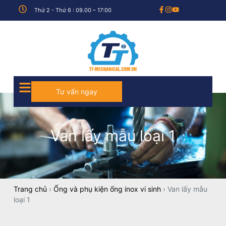
Thứ 2 - Thứ 6 : 09.00 – 17:00
Tư vấn ngay
Van lấy mẫu loại 1
Trang chủ
›
Ống và phụ kiện ống inox vi sinh
›
Van lấy mẫu
loại 1