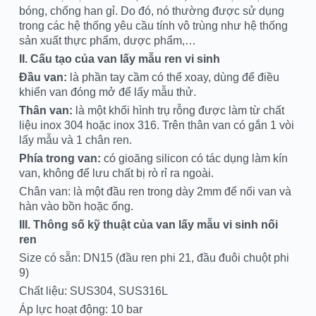
bóng, chống han gỉ. Do đó, nó thường được sử dụng
trong các hệ thống yêu cầu tính vô trùng như hệ thống
sản xuất thực phẩm, dược phẩm,…
II. Cấu tạo của van lấy mẫu ren vi sinh
Đầu van:
là phần tay cầm có thể xoay, dùng để điều
khiển van đóng mở để lấy mẫu thử.
Thân van:
là một khối hình trụ rỗng được làm từ chất
liệu inox 304 hoặc inox 316. Trên thân van có gắn 1 vòi
lấy mẫu và 1 chân ren.
Phía trong van:
có gioăng silicon có tác dụng làm kín
van, không để lưu chất bị rò rỉ ra ngoài.
Chân van: là một đầu ren trong dày 2mm để nối van và
hàn vào bồn hoặc ống.
III. Thông số kỹ thuật của van lấy mẫu vi sinh nối
ren
Size có sẵn: DN15 (đầu ren phi 21, đầu đuôi chuột phi
9)
Chất liệu: SUS304, SUS316L
Áp lực hoạt động: 10 bar