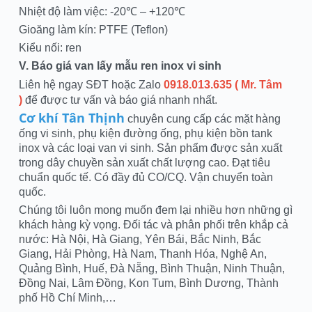
Nhiệt độ làm việc: -20℃ – +120℃
Gioăng làm kín: PTFE (Teflon)
Kiểu nối: ren
V. Báo giá van lấy mẫu ren inox vi sinh
Liên hệ ngay SĐT hoặc Zalo
0918.013.635 ( Mr. Tâm
)
để được tư vấn và báo giá nhanh nhất.
Cơ khí Tân Thịnh
chuyên cung cấp các mặt hàng
ống vi sinh, phụ kiện đường ống, phụ kiện bồn tank
inox và các loại van vi sinh. Sản phẩm được sản xuất
trong dây chuyền sản xuất chất lượng cao. Đạt tiêu
chuẩn quốc tế. Có đầy đủ CO/CQ. Vận chuyển toàn
quốc.
Chúng tôi luôn mong muốn đem lại nhiều hơn những gì
khách hàng kỳ vọng. Đối tác và phân phối trên khắp cả
nước: Hà Nội, Hà Giang, Yên Bái, Bắc Ninh, Bắc
Giang, Hải Phòng, Hà Nam, Thanh Hóa, Nghệ An,
Quảng Bình, Huế, Đà Nẵng, Bình Thuận, Ninh Thuận,
Đồng Nai, Lâm Đồng, Kon Tum, Bình Dương, Thành
phố Hồ Chí Minh,…