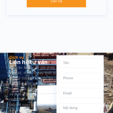
Liên hệ
Dịch vụ
Liên hệ tư vấn
Bạn cần tư vấn về giải pháp
thiết kế, thi công hay thiết bị
cơ khí? Đội ngũ chuyên gia
của chúng tôi luôn sẵn sàng
hỗ trợ, giải đáp nhanh chóng
và đưa ra phương án tối ưu
nhất cho nhu cầu của bạn.
Liên hệ ngay để được phục
vụ tận tâm và chuyên