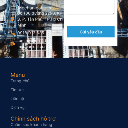
nghiệp.
TT Mechanical
Số 100 đường 225B, KP
3, P. Tân Phú, TP.Hồ Chí
Minh
Gửi yêu cầu
0918 013 635
tam.nguyen@tt-
mechanical.com.vn
Menu
Trang chủ
Tin tức
Liên hệ
Dịch vụ
Chính sách hỗ trợ
Chăm sóc khách hàng