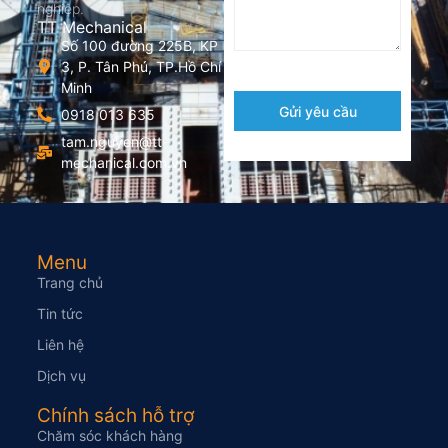
nghiệp.
TT Mechanical
Số 100 đường 225B, KP
3, P. Tân Phú, TP.Hồ Chí
Minh
Gửi yêu cầu
0918 013 635
tam.nguyen@tt-
mechanical.com.vn
Menu
Trang chủ
Tin tức
Liên hệ
Dịch vụ
Chính sách hỗ trợ
Chăm sóc khách hàng