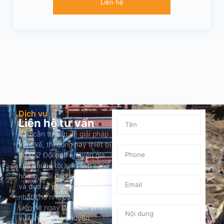
Liên hệ
Dịch vụ
Liên hệ tư vấn
Bạn cần tư vấn về giải pháp
thiết kế, thi công hay thiết bị
cơ khí? Đội ngũ chuyên gia
của chúng tôi luôn sẵn sàng
hỗ trợ, giải đáp nhanh chóng
và đưa ra phương án tối ưu
nhất cho nhu cầu của bạn.
Liên hệ ngay để được phục
vụ tận tâm và chuyên