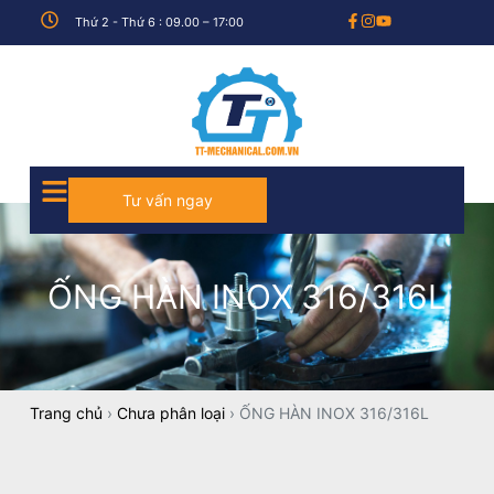
Thứ 2 - Thứ 6 : 09.00 – 17:00
Tư vấn ngay
ỐNG HÀN INOX 316/316L
Trang chủ
›
Chưa phân loại
›
ỐNG HÀN INOX 316/316L