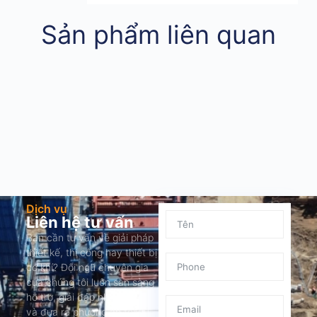
Sản phẩm liên quan
Dịch vụ
Liên hệ tư vấn
Bạn cần tư vấn về giải pháp
thiết kế, thi công hay thiết bị
cơ khí? Đội ngũ chuyên gia
của chúng tôi luôn sẵn sàng
hỗ trợ, giải đáp nhanh chóng
và đưa ra phương án tối ưu