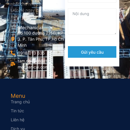
nhất cho nhu cầu của bạn.
Liên hệ ngay để được phục
vụ tận tâm và chuyên
nghiệp.
TT Mechanical
Số 100 đường 225B, KP
3, P. Tân Phú, TP.Hồ Chí
Minh
Gửi yêu cầu
0918 013 635
tam.nguyen@tt-
mechanical.com.vn
Menu
Trang chủ
Tin tức
Liên hệ
Dịch vụ