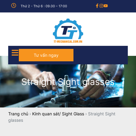
Thứ 2 - Thứ 6 : 09.00 – 17:00
Tư vấn ngay
Straight Sight glasses
Trang chủ
›
Kính quan sát/ Sight Glass
›
Straight Sight
glasses