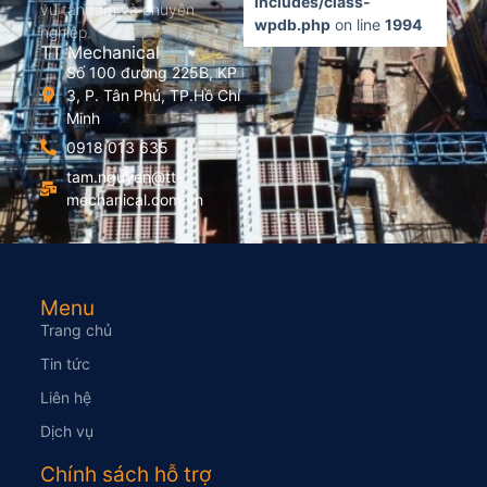
includes/class-
vụ tận tâm và chuyên
wpdb.php
on line
1994
nghiệp.
TT Mechanical
Số 100 đường 225B, KP
3, P. Tân Phú, TP.Hồ Chí
Minh
0918 013 635
tam.nguyen@tt-
mechanical.com.vn
Menu
Trang chủ
Tin tức
Liên hệ
Dịch vụ
Chính sách hỗ trợ