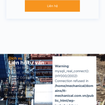
Liên hệ
Dịch vụ
Liên hệ tư vấn
Warning
:
Bạn cần tư vấn về giải pháp
mysqli_real_connect():
thiết kế, thi công hay thiết bị
(HY000/2002):
cơ khí? Đội ngũ chuyên gia
Connection refused in
của chúng tôi luôn sẵn sàng
/home/mechanical/dom
hỗ trợ, giải đáp nhanh chóng
ains/tt-
và đưa ra phương án tối ưu
mechanical.com.vn/pub
nhất cho nhu cầu của bạn.
lic_html/wp-
Liên hệ ngay để được phục