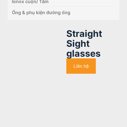
Ionox cuộn/ Tấm
Ống & phụ kiện đường ống
Straight
Sight
glasses
Liên hệ