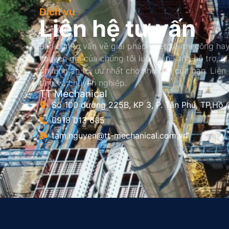
Dịch vụ
Liên hệ tư vấn
Bạn cần tư vấn về giải pháp thiết kế, thi công hay
chuyên gia của chúng tôi luôn sẵn sàng hỗ trợ, g
phương án tối ưu nhất cho nhu cầu của bạn. Liên
tâm và chuyên nghiệp.
TT Mechanical
Số 100 đường 225B, KP 3, P. Tân Phú, TP.Hồ 
0918 013 635
tam.nguyen@tt-mechanical.com.vn