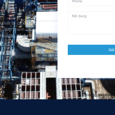
 thiết bị cơ khí? Đội ngũ
iải đáp nhanh chóng và đưa ra
 hệ ngay để được phục vụ tận
Gửi
Chí Minh