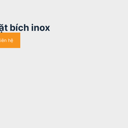
t bích inox
Liên hệ