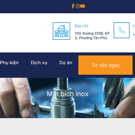
Địa chỉ
H
100 đường 225B, KP
+
3, Phường Tân Phú
 Phụ kiện
Dịch vụ
Dự án
Tư vấn ngay
Mặt bích inox