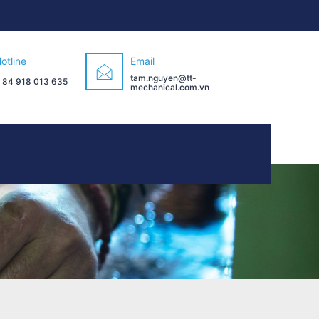
otline
Email
tam.nguyen@tt-
 84 918 013 635
mechanical.com.vn