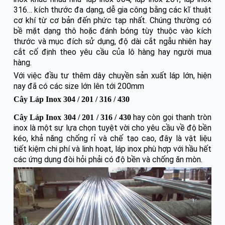
316… kích thước đa dạng, dễ gia công bằng các kĩ thuật
cơ khí từ cơ bản đến phức tạp nhất. Chúng thường có
bề mặt dạng thô hoặc đánh bóng tùy thuộc vào kích
thước và mục đích sử dụng, độ dài cắt ngẫu nhiên hay
cắt cố định theo yêu cầu của lô hàng hay người mua
hàng.
Với việc đầu tư thêm dây chuyền sản xuất láp lớn, hiện
nay đã có các size lớn lên tới 200mm
Cây Láp Inox 304 / 201 / 316 / 430
hay còn gọi thanh tròn
Cây Láp Inox 304 / 201 / 316 / 430
inox là một sự lựa chọn tuyệt vời cho yêu cầu về độ bền
kéo, khả năng chống rỉ và chế tạo cao, đây là vật liệu
tiết kiệm chi phí và linh hoạt, láp inox phù hợp với hầu hết
các ứng dụng đòi hỏi phải có độ bền và chống ăn mòn.