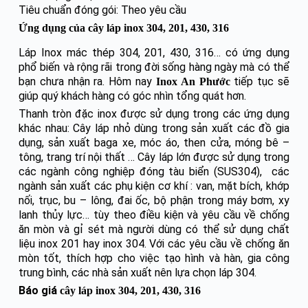
Tiêu chuẩn đóng gói: Theo yêu cầu
Ứng dụng của cây láp inox
304, 201, 430, 316
Láp Inox mác thép 304, 201, 430, 316… có ứng dụng
phổ biến và rộng rãi trong đời sống hàng ngày mà có thể
bạn chưa nhận ra. Hôm nay
tiếp tục sẽ
Inox An Phước
giúp quý khách hàng có góc nhìn tổng quát hơn.
Thanh tròn đặc inox được sử dụng trong các ứng dụng
khác nhau: Cây láp nhỏ dùng trong sản xuất các đồ gia
dụng, sản xuất baga xe, móc áo, then cửa, móng bê –
tông, trang trí nội thất … Cây láp lớn được sử dụng trong
các ngành công nghiệp đóng tàu biển (SUS304), các
ngành sản xuất các phụ kiện cơ khí : van, mặt bích, khớp
nối, trục, bu – lông, đai ốc, bộ phận trong máy bơm, xy
lanh thủy lực… tùy theo điều kiện và yêu cầu về chống
ăn mòn và gỉ sét mà người dùng có thể sử dụng chất
liệu inox 201 hay inox 304. Với các yêu cầu về chống ăn
mòn tốt, thích hợp cho việc tạo hình và hàn, gia công
trung bình, các nhà sản xuất nên lựa chọn láp 304.
Báo giá
cây láp inox 304, 201, 430, 316