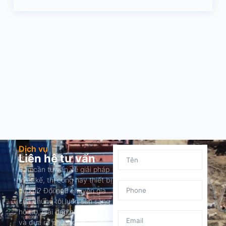
Dịch vụ
Liên hệ tư vấn
Bạn cần tư vấn về giải pháp
thiết kế, thi công hay thiết bị
cơ khí? Đội ngũ chuyên gia
của chúng tôi luôn sẵn sàng
hỗ trợ, giải đáp nhanh chóng
và đưa ra phương án tối ưu