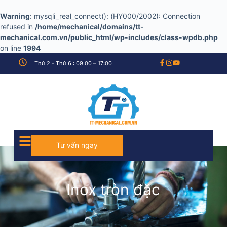
Warning
: mysqli_real_connect(): (HY000/2002): Connection
refused in
/home/mechanical/domains/tt-
mechanical.com.vn/public_html/wp-includes/class-wpdb.php
on line
1994
Thứ 2 - Thứ 6 : 09.00 – 17:00
Tư vấn ngay
Inox tròn đặc