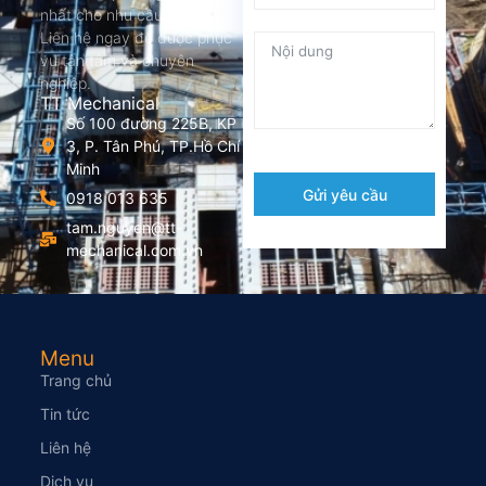
nhất cho nhu cầu của bạn.
Liên hệ ngay để được phục
vụ tận tâm và chuyên
nghiệp.
TT Mechanical
Số 100 đường 225B, KP
3, P. Tân Phú, TP.Hồ Chí
Minh
Gửi yêu cầu
0918 013 635
tam.nguyen@tt-
mechanical.com.vn
Menu
Trang chủ
Tin tức
Liên hệ
Dịch vụ