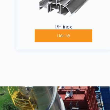
I/H inox
Liên hệ