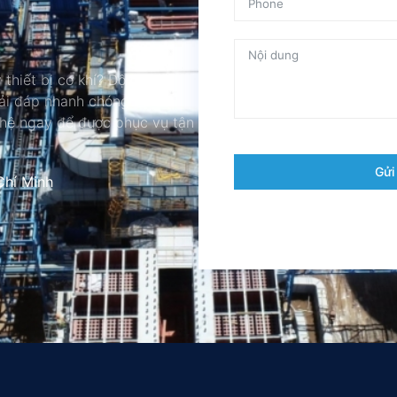
 thiết bị cơ khí? Đội ngũ
iải đáp nhanh chóng và đưa ra
 hệ ngay để được phục vụ tận
Gửi
Chí Minh