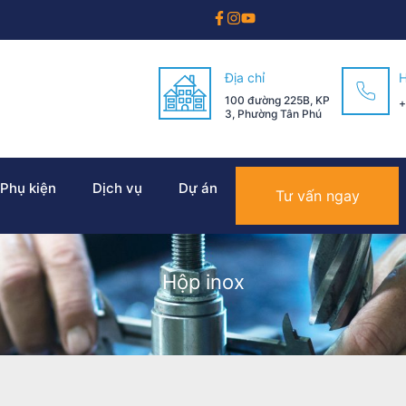
Địa chỉ
H
100 đường 225B, KP
+
3, Phường Tân Phú
 Phụ kiện
Dịch vụ
Dự án
Tư vấn ngay
Hộp inox