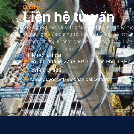
Dịch vụ
Liên hệ tư vấn
Bạn cần tư vấn về giải pháp thiết kế, thi công hay
chuyên gia của chúng tôi luôn sẵn sàng hỗ trợ, g
phương án tối ưu nhất cho nhu cầu của bạn. Liên
tâm và chuyên nghiệp.
TT Mechanical
Số 100 đường 225B, KP 3, P. Tân Phú, TP.Hồ 
0918 013 635
tam.nguyen@tt-mechanical.com.vn