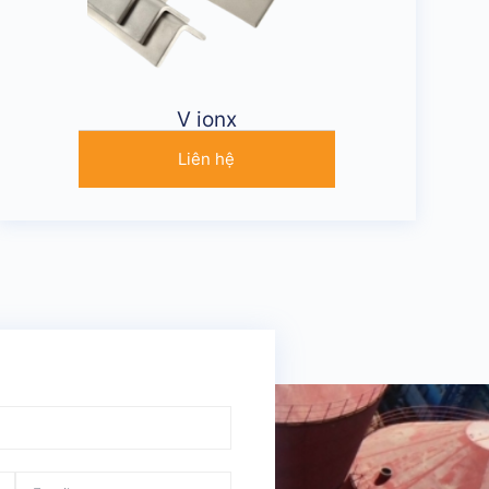
V ionx
Liên hệ