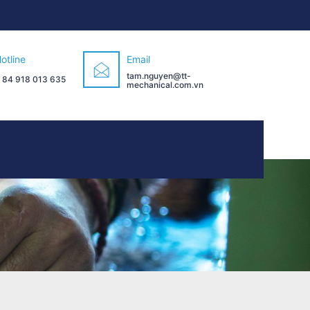
otline
Email
tam.nguyen@tt-
 84 918 013 635
mechanical.com.vn