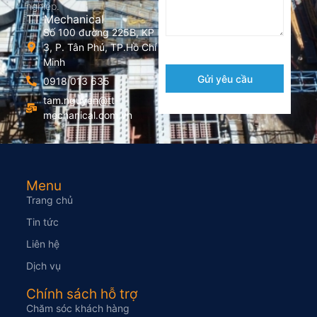
nghiệp.
TT Mechanical
Số 100 đường 225B, KP
3, P. Tân Phú, TP.Hồ Chí
Minh
Gửi yêu cầu
0918 013 635
tam.nguyen@tt-
mechanical.com.vn
Menu
Trang chủ
Tin tức
Liên hệ
Dịch vụ
Chính sách hỗ trợ
Chăm sóc khách hàng