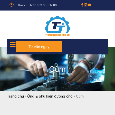
Thứ 2 - Thứ 6 : 09.00 – 17:00
Tư vấn ngay
Cùm
Trang chủ
›
Ống & phụ kiện đường ống
›
Cùm