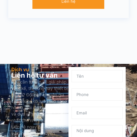
Liên hệ
Dịch vụ
Liên hệ tư vấn
Bạn cần tư vấn về giải pháp
thiết kế, thi công hay thiết bị
cơ khí? Đội ngũ chuyên gia
của chúng tôi luôn sẵn sàng
hỗ trợ, giải đáp nhanh chóng
và đưa ra phương án tối ưu
nhất cho nhu cầu của bạn.
Liên hệ ngay để được phục
vụ tận tâm và chuyên