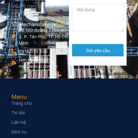
Liên hệ ngay để được phục
vụ tận tâm và chuyên
nghiệp.
TT Mechanical
Số 100 đường 225B, KP
3, P. Tân Phú, TP.Hồ Chí
Minh
Gửi yêu cầu
0918 013 635
tam.nguyen@tt-
mechanical.com.vn
Menu
Trang chủ
Tin tức
Liên hệ
Dịch vụ