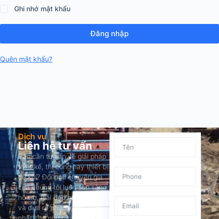
Ghi nhớ mật khẩu
Đăng nhập
Quên mật khẩu?
Dịch vụ
Liên hệ tư vấn
Bạn cần tư vấn về giải pháp
thiết kế, thi công hay thiết bị
cơ khí? Đội ngũ chuyên gia
của chúng tôi luôn sẵn sàng
hỗ trợ, giải đáp nhanh chóng
và đưa ra phương án tối ưu
nhất cho nhu cầu của bạn.